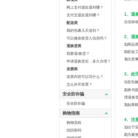
网上支付退款退到哪？
1、退
支付宝退款退到哪？
自实际
配送类
我的包裹几天送到？
2、退
可以修改收货人信息吗？
1)
商品
退换货类
2)
彩妆
我要退/换货？
3)
注意
申请退换货后，多久办理？
发票类
3、处
发票内容可以写什么？
1)
首先
怎么补开发票？
2)
将书
安全防诈骗
理退换
安全防诈骗
3)
如果
购物指南
4、注
购物流程
1)
出于
找回密码
2)
为避