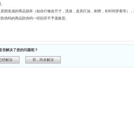
明。
人原因造成的商品损坏（如自行修改尺寸，洗涤，皮具打油，刺绣，长时间穿着等），
含防伪码的商品防伪码一经刮开不予退换货。
是否解决了您的问题呢？
已经解决
否，尚未解决