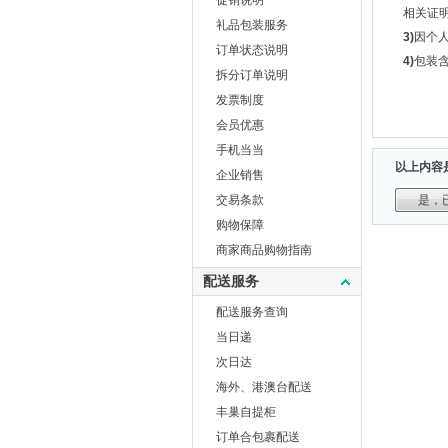
促销说明
相关证
礼品包装服务
3)
因个
订单状态说明
4)
包装
拆分订单说明
发票制度
会员优惠
手机当当
以上内容
企业销售
交易条款
是，
购物保障
商家商品购物指南
配送服务
配送服务查询
当日递
次日达
海外、港澳台配送
丰巢自提柜
订单合包裹配送