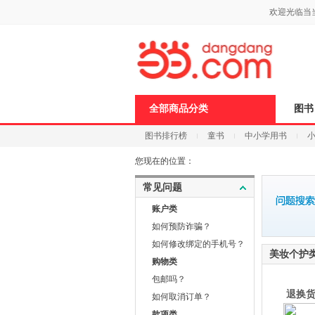
新
欢迎光临当
窗
口
打
开
无
障
碍
说
全部商品分类
图书
明
页
图书排行榜
童书
中小学用书
面,
按
科技
进口原版
电子书
Ctrl
您现在的位置：
加
波
常见问题
浪
键
账户类
打
如何预防诈骗？
开
导
如何修改绑定的手机号？
美妆个护
盲
购物类
模
式
包邮吗？
退换
如何取消订单？
款项类