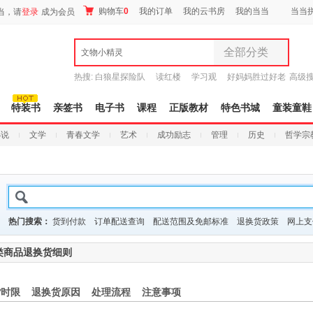
购物车
0
我的订单
我的云书房
我的当当
当当
当，请
登录
成为会员
全部分类
文物小精灵
全部分类
热搜:
白狼星探险队
读红楼
学习观
好妈妈胜过好老
高级
尾品汇
师3
重建秦史
9.9元包邮
图书
特装书
亲签书
电子书
课程
正版教材
特色书城
童装童鞋
电子书
小说
文学
青春文学
艺术
成功励志
管理
历史
哲学宗
音像
影视
时尚美妆
母婴用品
玩具
热门搜索：
货到付款
订单配送查询
配送范围及免邮标准
退换货政策
网上支
孕婴服饰
童装童鞋
类商品退换货细则
家居日用
家具装饰
货时限
退换货原因
处理流程
注意事项
服装
鞋