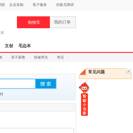
拼团
企业采购
客户服务
切换无障碍
我的订单
购物车
搜索
文创
毛边本
教
亲子家教
保健养生
考试
常见问题
付