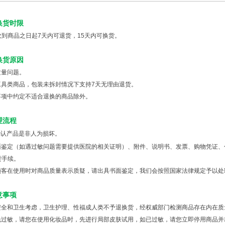
箱包皮具
手表饰品
换货时限
运动户外
收到商品之日起7天内可退货
，15天内可换货。
汽车用品
食品
换货原因
手机通讯
质量问题。
数码影音
工具类商品，包装未拆封情况下支持7天无理由退货。
电脑办公
事项中约定不适合退换的商品除外。
大家电
家用电器
理流程
确认产品是非人为损坏。
面鉴定（如遇过敏问题需要提供医院的相关证明）、附件、说明书、发票、购物凭证、
货手续。
顾客在使用时对商品质量表示质疑，请出具书面鉴定，我们会按照国家法律规定予以处
意事项
安全和卫生考虑，卫生护理、性福成人类不予退换货，经权威部门检测商品存在内在质
免过敏，请您在使用化妆品时，先进行局部皮肤试用，如已过敏，请您立即停用商品并